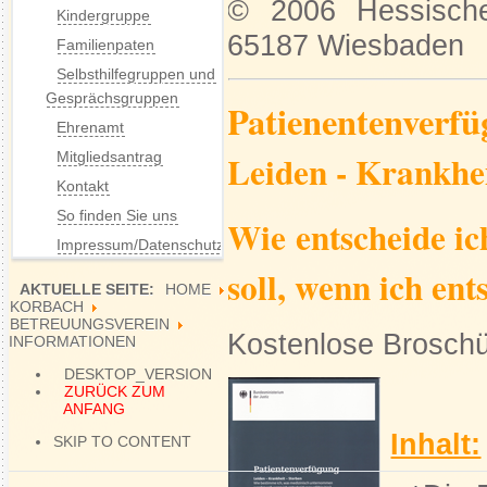
© 2006 Hessisches
Kindergruppe
65187 Wiesbaden
Familienpaten
Selbsthilfegruppen und
Gesprächsgruppen
Patienentenverf
Ehrenamt
Leiden - Krankhei
Mitgliedsantrag
Kontakt
So finden Sie uns
Wie entscheide i
Impressum/Datenschutz
soll, wenn ich en
AKTUELLE SEITE:
HOME
KORBACH
BETREUUNGSVEREIN
Kostenlose Broschü
INFORMATIONEN
DESKTOP_VERSION
ZURÜCK ZUM
ANFANG
Inhalt:
SKIP TO CONTENT