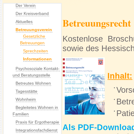
Der Verein
Der Kreisverband
Betreuungsrecht
Aktuelles
Betreuungsverein
Gesetzliche
Kostenlose Brosch
Betreuungen
sowie des Hessisch
Sprechzeiten
Informationen
Psychosoziale Kontakt-
Inhalt:
und Beratungsstelle
Betreutes Wohnen
Vors
Tagesstätte
Wohnheim
Betr
Begleitetes Wohnen in
Pa
Familien
Praxis für Ergotherapie
Als PDF-Download
Integrationsfachdienst