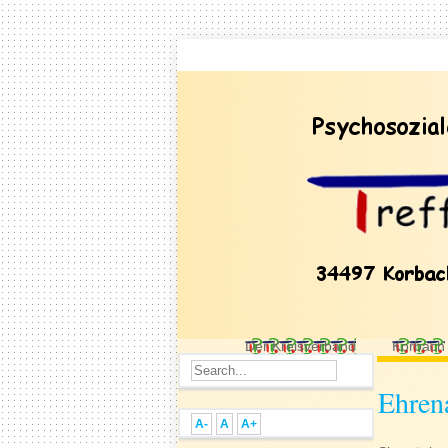
Der Kreisverband
Korbach
Ehren
A-
A
A+