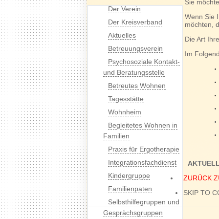
Sie möchte
Der Verein
Wenn Sie I
Der Kreisverband
möchten, d
Aktuelles
Die Art Ihr
Betreuungsverein
Im Folgend
Psychosoziale Kontakt-
und Beratungsstelle
Betreutes Wohnen
Tagesstätte
Wohnheim
Begleitetes Wohnen in
Familien
Praxis für Ergotherapie
Integrationsfachdienst
AKTUELL
Kindergruppe
ZURÜCK Z
Familienpaten
SKIP TO 
Selbsthilfegruppen und
Gesprächsgruppen