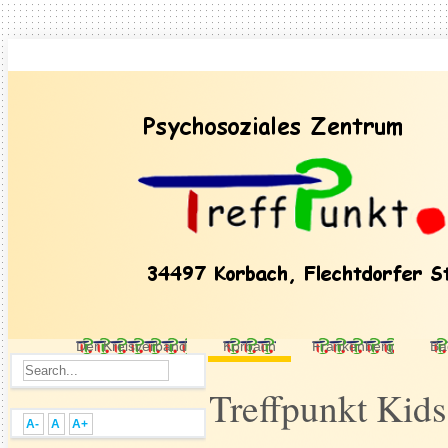
Der Kreisverband
Korbach
Frankenberg
Ba
Treffpunkt Kid
A-
A
A+