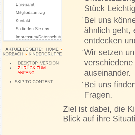
Ehrenamt
Stück Leichtig
Mitgliedsantrag
Bei uns könne
Kontakt
ähnlich geht,
So finden Sie uns
Impressum/Datenschutz
entdecken un
AKTUELLE SEITE:
HOME
Wir setzen un
KORBACH
KINDERGRUPPE
verschiedene
DESKTOP_VERSION
ZURÜCK ZUM
auseinander.
ANFANG
SKIP TO CONTENT
Bei uns finde
Fragen.
Ziel ist dabei, die
Blick auf ihre Situat