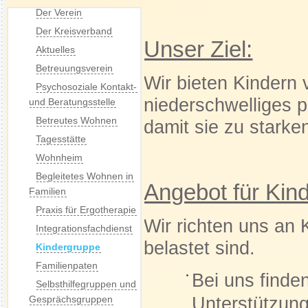
Der Verein
Der Kreisverband
Unser Ziel:
Aktuelles
Betreuungsverein
Wir bieten Kindern 
Psychosoziale Kontakt-
niederschwelliges p
und Beratungsstelle
Betreutes Wohnen
damit sie zu stark
Tagesstätte
Wohnheim
Begleitetes Wohnen in
Angebot für Kin
Familien
Praxis für Ergotherapie
Wir richten uns an 
Integrationsfachdienst
belastet sind.
Kindergruppe
Familienpaten
Bei uns finde
Selbsthilfegruppen und
Unterstützung,
Gesprächsgruppen