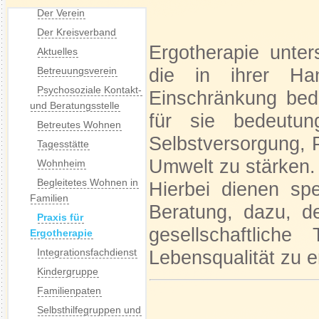
Der Verein
Der Kreisverband
Ergotherapie unter
Aktuelles
die in ihrer Han
Betreuungsverein
Psychosoziale Kontakt-
Einschränkung bedr
und Beratungsstelle
für sie bedeutun
Betreutes Wohnen
Selbstversorgung, Pr
Tagesstätte
Umwelt zu stärken.
Wohnheim
Begleitetes Wohnen in
Hierbei dienen sp
Familien
Beratung, dazu, d
Praxis für
gesellschaftlich
Ergotherapie
Integrationsfachdienst
Lebensqualität zu 
Kindergruppe
Familienpaten
Selbsthilfegruppen und