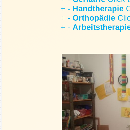
+
-
Handtherapie
C
+
-
Orthopädie
Cli
+
-
Arbeitstherapi