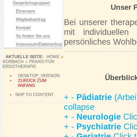
Gesprächsgruppen
Unser P
Ehrenamt
Mitgliedsantrag
Bei unserer therap
Kontakt
mit individuelle
So finden Sie uns
persönliches Wohlb
Impressum/Datenschutz
AKTUELLE SEITE:
HOME
KORBACH
PRAXIS FÜR
ERGOTHERAPIE
DESKTOP_VERSION
Überblic
ZURÜCK ZUM
ANFANG
SKIP TO CONTENT
+
-
Pädiatrie
(Arbei
collapse
+
-
Neurologie
Cli
+
-
Psychiatrie
Cli
+
-
Geriatrie
Click 