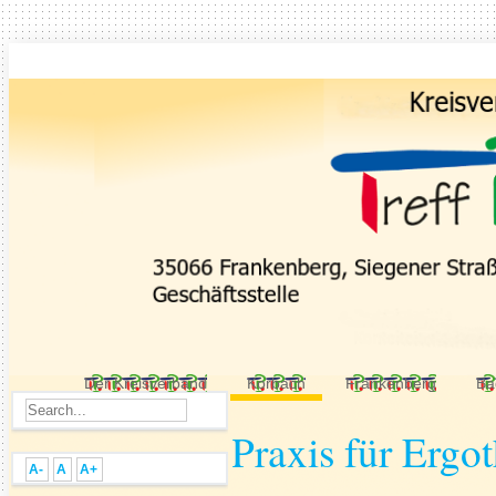
Der Kreisverband
Korbach
Frankenberg
Ba
Praxis für Ergo
A-
A
A+