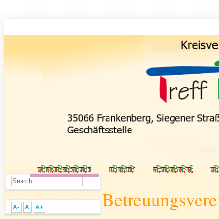
Der Kreisverband
Korbach
Frankenberg
Ba
Betreuungsvere
A-
A
A+