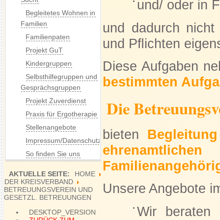
und/ oder in 
Begleitetes Wohnen in
Familien
und dadurch nicht 
Familienpaten
und Pﬂichten eige
Projekt GuT
Diese Aufgaben n
Kindergruppen
Selbsthilfegruppen und
bestimmten Aufga
Gesprächsgruppen
Projekt Zuverdienst
Die Betreuungsv
Praxis für Ergotherapie
Stellenangebote
bieten
Begleitun
Impressum/Datenschutz
ehrenamtliche
So finden Sie uns
Familienangehöri
AKTUELLE SEITE:
HOME
DER KREISVERBAND
Unsere Angebote im
BETREUUNGSVEREIN UND
GESETZL. BETREUUNGEN
Wir beraten 
DESKTOP_VERSION