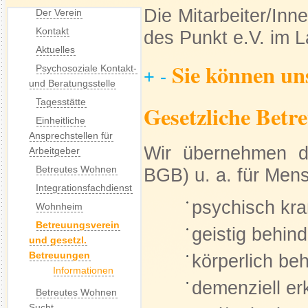
Die Mitarbeiter/Inn
Der Verein
Kontakt
des Punkt e.V. im 
Aktuelles
Sie können un
Psychosoziale Kontakt-
+
-
und Beratungsstelle
Tagesstätte
Gesetzliche Betr
Einheitliche
Ansprechstellen für
Wir übernehmen di
Arbeitgeber
Betreutes Wohnen
BGB) u. a. für Men
Integrationsfachdienst
psychisch kr
Wohnheim
Betreuungsverein
geistig behind
und gesetzl.
Betreuungen
körperlich beh
Informationen
demenziell er
Betreutes Wohnen
Sucht