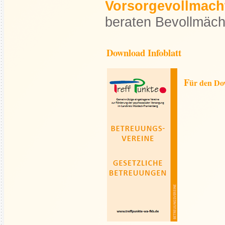
Vorsorgevollmach
beraten Bevollmächt
Download Infoblatt
F
ür den Dow