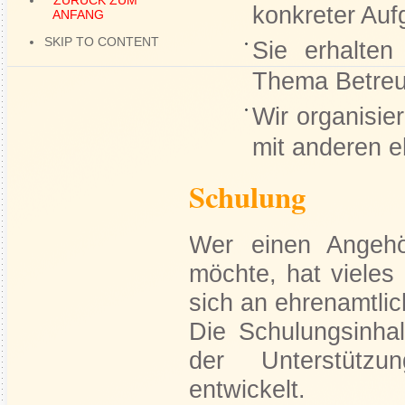
ZURÜCK ZUM
konkreter Auf
ANFANG
SKIP TO CONTENT
Sie erhalten
Thema Betre
Wir organisi
mit anderen e
Schulung
Wer einen Angehö
möchte, hat vieles
sich an ehrenamtlic
Die Schulungsinha
der Unterstützu
entwickelt.