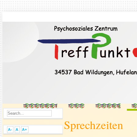
Der Kreisverband
Korbach
Frankenberg
Ba
Sprechzeiten
A-
A
A+