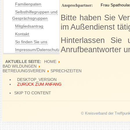
Familienpaten
Ansprechpartner:
Frau Spathoula
Selbsthilfegruppen und
Bitte haben Sie Ver
Gesprächsgruppen
im Außendienst täti
Mitgliedsantrag
Kontakt
Hinterlassen Sie 
So finden Sie uns
Anrufbeantworter un
Impressum/Datenschutz
AKTUELLE SEITE:
HOME
BAD WILDUNGEN
BETREUUNGSVEREIN
SPRECHZEITEN
DESKTOP_VERSION
ZURÜCK ZUM ANFANG
SKIP TO CONTENT
© Kreisverband der Treffpunk