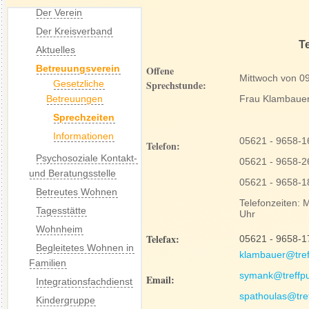
Der Verein
Der Kreisverband
Te
Aktuelles
Betreuungsverein
Offene
Mittwoch von 0
Gesetzliche
Sprechstunde:
Betreuungen
Frau Klambaue
Sprechzeiten
Informationen
05621 - 9658-1
Telefon:
Psychosoziale Kontakt-
05621 - 9658-2
und Beratungsstelle
05621 - 9658-
Betreutes Wohnen
Telefonzeiten:
Tagesstätte
Uhr
Wohnheim
Telefax:
05621 - 9658-1
Begleitetes Wohnen in
klambauer@tref
Familien
symank@treffpu
Email:
Integrationsfachdienst
spathoulas@tre
Kindergruppe